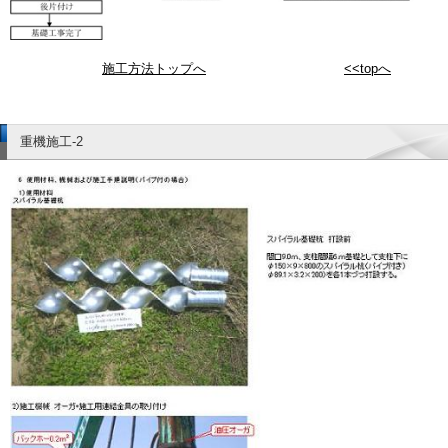
施工方法トップへ
<<topへ
重機施工-2