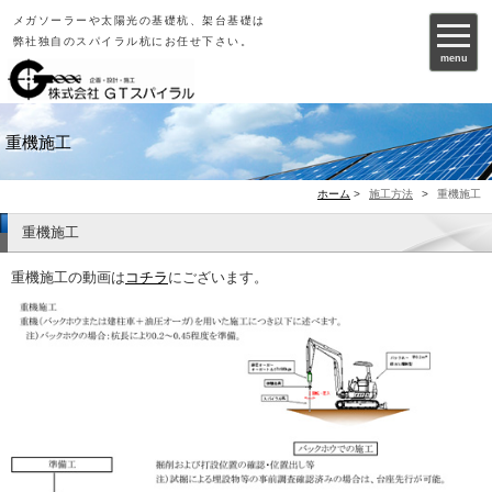
メガソーラーや太陽光の基礎杭、架台基礎は
弊社独自のスパイラル杭にお任せ下さい。
menu
重機施工
ホーム
>
施工方法
>
重機施工
重機施工
重機施工の動画は
コチラ
にございます。